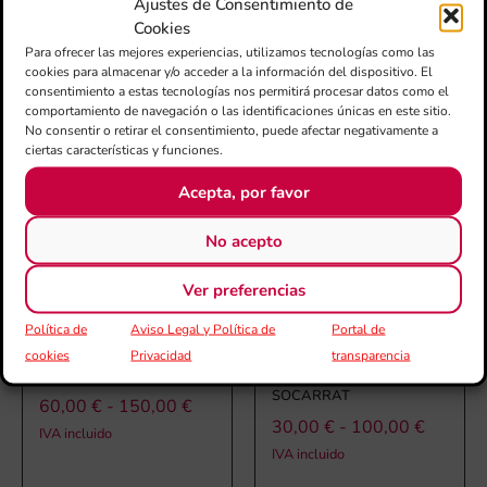
Ajustes de Consentimiento de
Cookies
Para ofrecer las mejores experiencias, utilizamos tecnologías como las
cookies para almacenar y/o acceder a la información del dispositivo. El
PRODUCTOS RELACIONADOS
consentimiento a estas tecnologías nos permitirá procesar datos como el
comportamiento de navegación o las identificaciones únicas en este sitio.
No consentir o retirar el consentimiento, puede afectar negativamente a
ciertas características y funciones.
Acepta, por favor
No acepto
Ver preferencias
Política de
Aviso Legal y Política de
Portal de
cookies
Privacidad
transparencia
PARTITURA LLUNES
PARTITURA ANIVERSARI
SOCARRAT
60,00
€
-
150,00
€
30,00
€
-
100,00
€
IVA incluido
IVA incluido