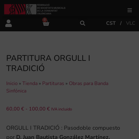
0
CST
VLC
FSMCV
Áreas de gestión
PARTITURA ORGULL I
TRADICIÓ
Área educativa
Inicio
»
Tienda
»
Partituras
»
Obras para Banda
Área artística
Sinfónica
60,00
€
-
100,00
€
Actualidad
IVA incluido
ORGULL I TRADICIÓ : Pasodoble compuesto
Tienda
por
D. Juan Bautista González Martínez.