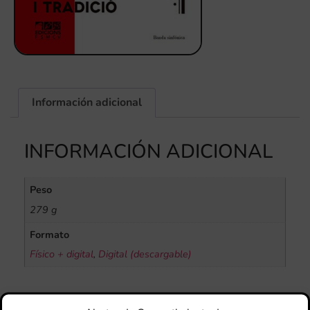
Información adicional
INFORMACIÓN ADICIONAL
Peso
279 g
Formato
Físico + digital
,
Digital (descargable)