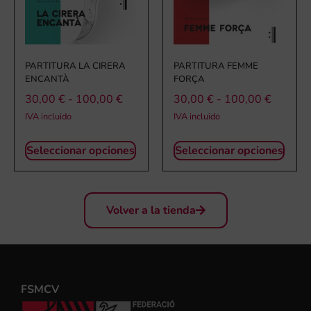
PARTITURA LA CIRERA
PARTITURA FEMME
ENCANTÀ
FORÇA
30,00
€
-
100,00
€
30,00
€
-
100,00
€
IVA incluido
IVA incluido
Seleccionar opciones
Seleccionar opciones
Volver a la tienda
FSMCV