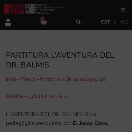
0
CST
VLC
FSMCV
Áreas de gestión
PARTITURA L’AVENTURA DEL
DR. BALMIS
Área educativa
Inicio
»
Tienda
»
Partituras
»
Obras pedagógicas
Área artística
60,00
€
-
150,00
€
IVA incluido
Actualidad
L´AVENTURA DEL DR. BALMIS: Obra
pedagógica compuesta por
D. Josep Cano.
Tienda