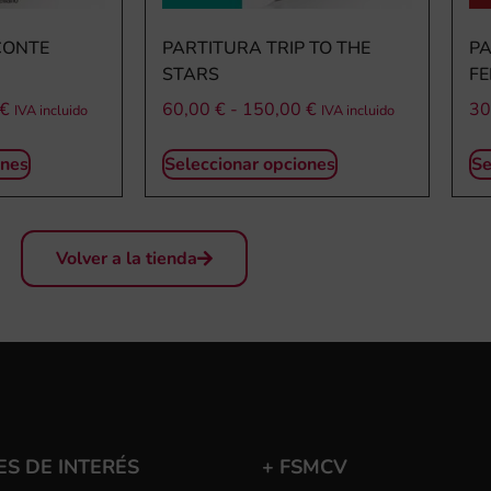
CONTE
PARTITURA TRIP TO THE
P
STARS
F
€
60,00
€
-
150,00
€
30
IVA incluido
IVA incluido
ones
Seleccionar opciones
Se
Volver a la tienda
S DE INTERÉS
+ FSMCV