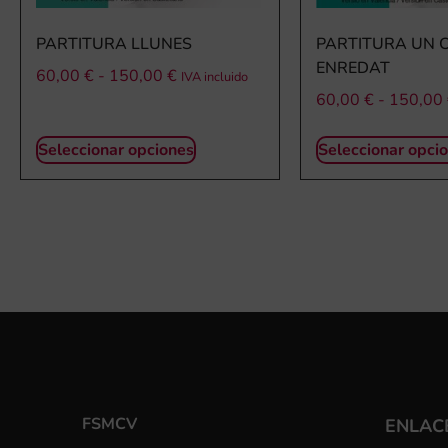
PARTITURA LLUNES
PARTITURA UN 
ENREDAT
60,00
€
-
150,00
€
IVA incluido
60,00
€
-
150,00
Seleccionar opciones
Seleccionar opci
FSMCV
ENLACE