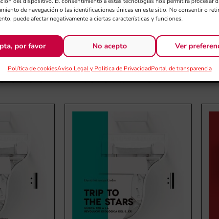
ación del dispositivo. El consentimiento a estas tecnologías nos permitirá procesar
miento de navegación o las identificaciones únicas en este sitio. No consentir o retir
nto, puede afectar negativamente a ciertas características y funciones.
pta, por favor
No acepto
Ver preferen
Política de cookies
Aviso Legal y Política de Privacidad
Portal de transparencia
UCTOS RELACIONADOS