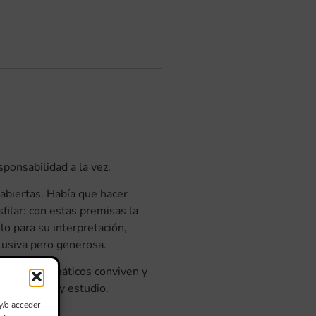
sponsabilidad a la vez.
 abiertas. Había que hacer
filar: con estas premisas la
lo para su interpretación,
lusiva pero generosa.
elementos temáticos conviven y
ndad, goce y estudio.
y/o acceder