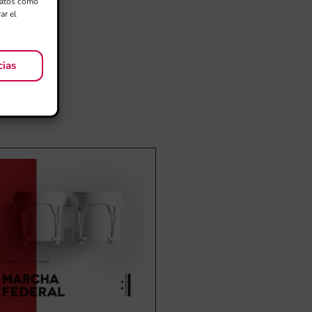
 datos como
ar el
cias