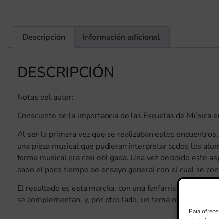
Descripción
Información adicional
DESCRIPCIÓN
Notas del autor:
Consciente de la importancia de las Escuelas de Música en 
Al ser la primera vez que se realizaban estos encuentros,
una pieza musical que pudieran interpretar todos los alum
forma musical era casi obligada. Una vez decidido este asp
dado el poco tiempo de ensayo general con el cual se con
El resultado es esta marcha, con una fanfarria inicial qu
se complementan, y, por otro lado, un tema contrastante 
Para ofrece