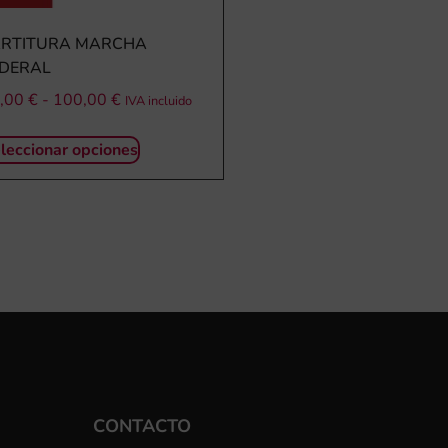
ARTITURA MARCHA
EDERAL
,00
€
-
100,00
€
IVA incluido
leccionar opciones
CONTACTO