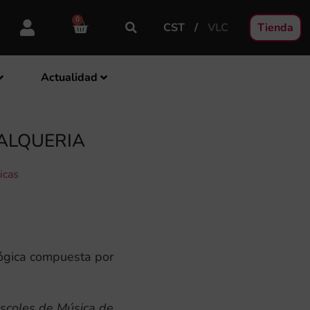
0
CST
VLC
Tienda
Actualidad
’ALQUERIA
icas
gica compuesta por
scoles de Música de