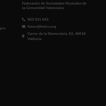
Federación de Sociedades Musicales de
la Comunidad Valenciana
963 531 943
fsmcv@fsmcv.org
mpra
Carrer de la Democràcia, 62, 46018
València