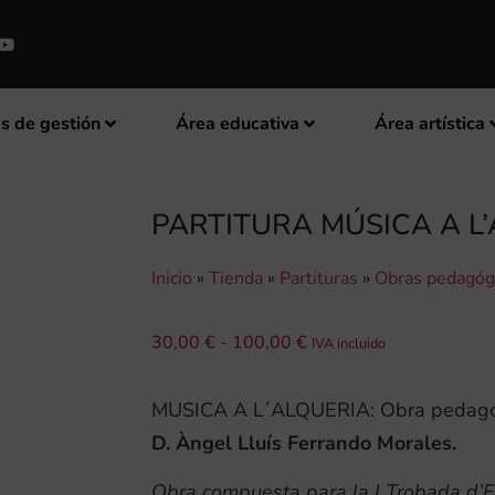
s de gestión
Área educativa
Área artística
PARTITURA MÚSICA A L
Inicio
»
Tienda
»
Partituras
»
Obras pedagóg
30,00
€
-
100,00
€
IVA incluido
MUSICA A L´ALQUERIA: Obra pedagó
D. Àngel Lluís Ferrando Morales.
Obra compuesta para la I Trobada d’E