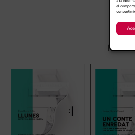
a la inform
el comporta
consentimie
Ace
PROD