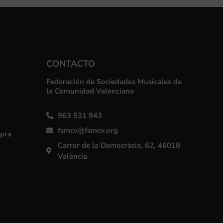
CONTACTO
Federación de Sociedades Musicales de
la Comunidad Valenciana
963 531 943
fsmcv@fsmcv.org
mpra
Carrer de la Democràcia, 62, 46018
València