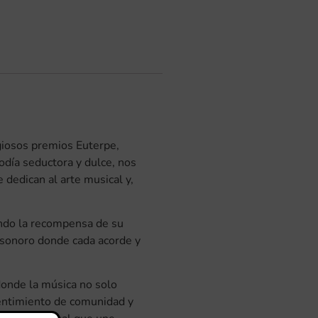
igiosos premios Euterpe,
odía seductora y dulce, nos
dedican al arte musical y,
ando la recompensa de su
e sonoro donde cada acorde y
donde la música no solo
sentimiento de comunidad y