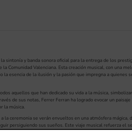
a sintonía y banda sonora oficial para la entrega de los prest
 la Comunidad Valenciana. Esta creación musical, con una mel
a esencia de la ilusión y la pasión que impregna a quienes se 
todos aquellos que han dedicado su vida a la música, simboliz
través de sus notas, Ferrer Ferran ha logrado evocar un paisaj
r la música.
s a la ceremonia se verán envueltos en una atmósfera mágica, 
eguir persiguiendo sus sueños. Este viaje musical refuerza el 