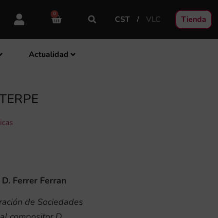
0
CST
VLC
Tienda
Actualidad
UTERPE
icas
r
D. Ferrer Ferran
ración de Sociedades
al compositor D.