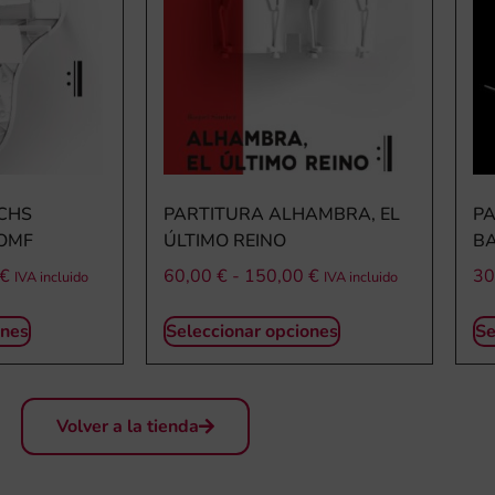
CHS
PARTITURA ALHAMBRA, EL
PA
IOMF
ÚLTIMO REINO
B
€
60,00
€
-
150,00
€
30
IVA incluido
IVA incluido
ones
Seleccionar opciones
Se
Volver a la tienda