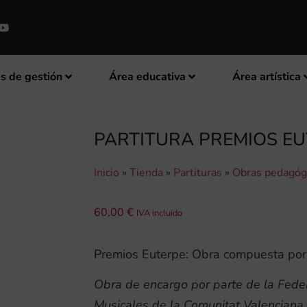
s de gestión
Área educativa
Área artística
PARTITURA PREMIOS E
Inicio
»
Tienda
»
Partituras
»
Obras pedagóg
60,00
€
IVA incluido
Premios Euterpe: Obra compuesta po
Obra de encargo por parte de la Fede
Musicales de la Comunitat Valenciana 