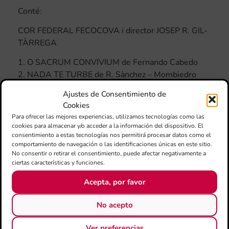
Conté:
COR FEDERAL FECOCOVA i director JOSEP R. GIL-
TÀRREGA
1. O SACRUM CONVIVIUM de Fernando Cabedo
2. NADA TE TURBE de R. Sànchez – Mombiedro
3. TRES CANÇONS VALENCIANES de J.R. Gil-
Ajustes de Consentimiento de
Tàrrega.
Cookies
Para ofrecer las mejores experiencias, utilizamos tecnologías como las
METALLS I PERCUSSIÓ DE LA JOVE BANDA
cookies para almacenar y/o acceder a la información del dispositivo. El
SIMFÒNICA FSMCV I COLLA FEDERAL FVDiT i
consentimiento a estas tecnologías nos permitirá procesar datos como el
director J.C. SEMPERE BOMBOÍ
comportamiento de navegación o las identificaciones únicas en este sitio.
No consentir o retirar el consentimiento, puede afectar negativamente a
4. LLUNA D´ARGENT de J.C. Sempere Bomboí.
ciertas características y funciones.
DOLÇAINES FVDiT, JOVE BANDA SIMFÒNICA
Acepta, por favor
FSMCV I GRUP DE BALL DE LA FFCV i director
No acepto
PERE VICALET
5. MUIXERANGUES AL CEL de J.C. Sempere
Ver preferencias