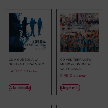
CD A QUÈ SONA LA
CD MEDITERRANEW
NOSTRA TERRA? VOL.2
MUSIX – COMUNITAT
VALENCIANA
14,99
€
IVA inclós
9,99
€
IVA inclós
A la cistella
Llegir més