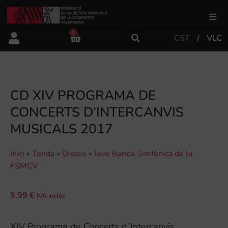
0
CST
VLC
FSMCV
Àrea de gestió
CD XIV PROGRAMA DE
CONCERTS D’INTERCANVIS
Àrea educativa
MUSICALS 2017
Àrea Artística
Inici
»
Tenda
»
Discos
»
Jove Banda Simfònica de la
FSMCV
Actualitat
9,99
€
IVA inclós
Tenda
XIV Programa de Concerts d´Intercanvis