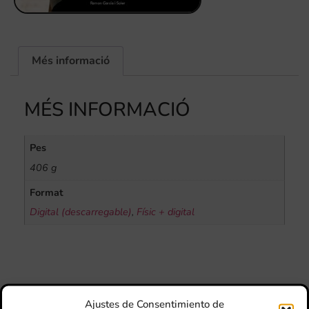
Més informació
MÉS INFORMACIÓ
Pes
406 g
Format
Digital (descarregable)
,
Físic + digital
Ajustes de Consentimiento de