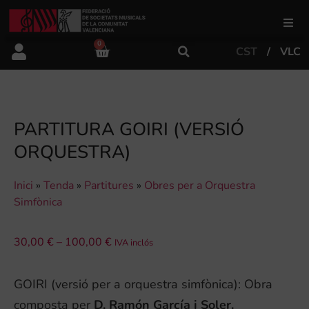
0
CST
VLC
FSMCV
Àrea de gestió
PARTITURA GOIRI (VERSIÓ
ORQUESTRA)
Àrea educativa
Inici
»
Tenda
»
Partitures
»
Obres per a Orquestra
Àrea Artística
Simfònica
30,00
€
–
100,00
€
Actualitat
IVA inclós
GOIRI (versió per a orquestra simfònica): Obra
Tenda
composta per
D. Ramón García i Soler.