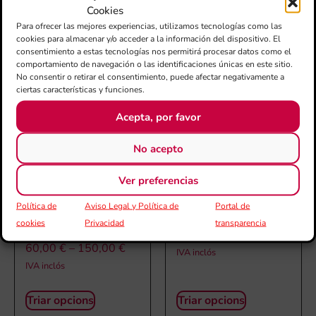
Cookies
PRODUCTES RELACIONATS
Para ofrecer las mejores experiencias, utilizamos tecnologías como las
cookies para almacenar y/o acceder a la información del dispositivo. El
consentimiento a estas tecnologías nos permitirá procesar datos como el
comportamiento de navegación o las identificaciones únicas en este sitio.
No consentir o retirar el consentimiento, puede afectar negativamente a
ciertas características y funciones.
Acepta, por favor
No acepto
Ver preferencias
PARTITURA LAS
PARTITURA MUSICA A
Política de
Aviso Legal y Política de
Portal de
AVENTURAS DE LENA LA
L’ALQUERIA
cookies
Privacidad
transparencia
BALLENA
30,00
€
–
100,00
€
60,00
€
–
150,00
€
IVA inclós
IVA inclós
Triar opcions
Triar opcions