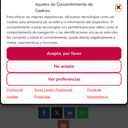
Ajustes de Consentimiento de
Cookies
Para ofrecer las mejores experiencias, utilizamos tecnologías como las
cookies para almacenar y/o acceder a la información del dispositivo. El
+ Añadir a Google Calendar
consentimiento a estas tecnologías nos permitirá procesar datos como el
comportamiento de navegación o las identificaciones únicas en este sitio.
No consentir o retirar el consentimiento, puede afectar negativamente a
+ exportación iCal / Outlook
ciertas características y funciones.
Acepta, por favor
No acepto
Ver preferencias
COMPARTIR ESTE EVENTO
Política de
Aviso Legal y Política de
Portal de
cookies
Privacidad
transparencia