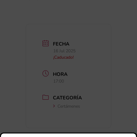
FECHA
16 Jul 2025
¡Caducado!
HORA
17:00
CATEGORÍA
Certámenes