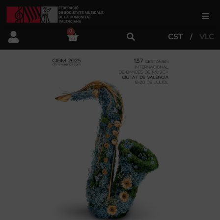
0
CST
VLC
FSMCV
Áreas de gestión
Área educativa
Área artística
Actualidad
Tienda