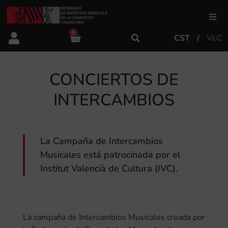
0
CST
VLC
FSMCV
CONCIERTOS DE
Áreas de gestión
INTERCAMBIOS
Área educativa
La Campaña de Intercambios
Área artística
Musicales está patrocinada por el
Institut Valencià de Cultura (IVC).
Actualidad
Tienda
La campaña de Intercambios Musicales creada por