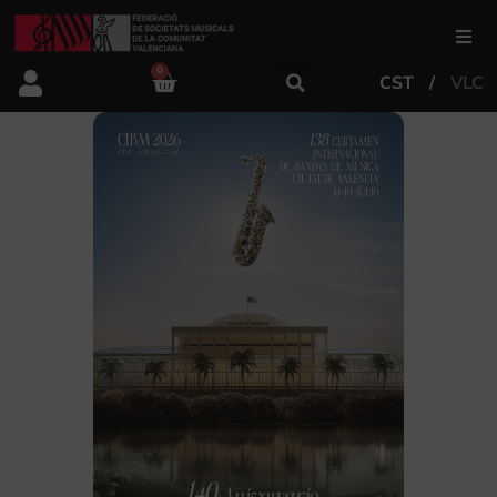
0
CST
VLC
FSMCV
Áreas de gestión
Área educativa
Área artística
Actualidad
Tienda