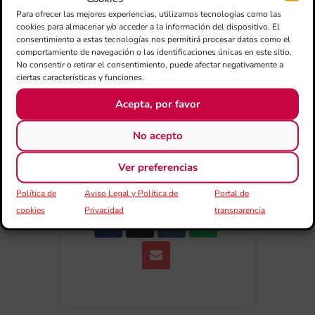
+ Añadir a Google Calendar
Para ofrecer las mejores experiencias, utilizamos tecnologías como las
cookies para almacenar y/o acceder a la información del dispositivo. El
consentimiento a estas tecnologías nos permitirá procesar datos como el
+ exportación iCal / Outlook
comportamiento de navegación o las identificaciones únicas en este sitio.
No consentir o retirar el consentimiento, puede afectar negativamente a
ciertas características y funciones.
Acepta, por favor
No acepto
COMPARTIR ESTE EVENTO
Ver preferencias
Política de
Aviso Legal y Política de
Portal de
cookies
Privacidad
transparencia