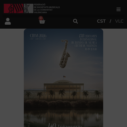
0
CST
VLC
FSMCV
Áreas de gestión
Área educativa
Área artística
Actualidad
Tienda