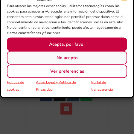
+ Añadir a Google Calendar
Para ofrecer las mejores experiencias, utilizamos tecnologías como las
cookies para almacenar y/o acceder a la información del dispositivo. El
consentimiento a estas tecnologías nos permitirá procesar datos como el
+ exportación iCal / Outlook
comportamiento de navegación o las identificaciones únicas en este sitio.
No consentir o retirar el consentimiento, puede afectar negativamente a
ciertas características y funciones.
Acepta, por favor
No acepto
COMPARTIR ESTE EVENTO
Ver preferencias
Política de
Aviso Legal y Política de
Portal de
cookies
Privacidad
transparencia