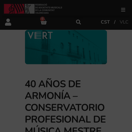
0
CST
VLC
FSMCV
Áreas de gestión
Área educativa
40 AÑOS DE
Área artística
ARMONÍA –
CONSERVATORIO
Actualidad
PROFESIONAL DE
Tienda
MÚSICA MESTRE