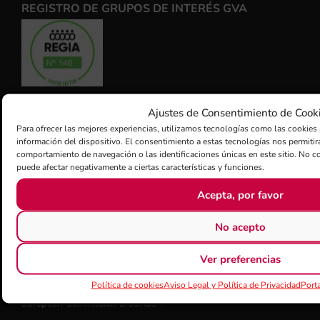
REGISTRO DE GRUPOS DE INTERÉS GVA
CERTIFICACIÓN CALIDAD ISO-9001
Ajustes de Consentimiento de Cook
Para ofrecer las mejores experiencias, utilizamos tecnologías como las cookies 
información del dispositivo. El consentimiento a estas tecnologías nos permiti
comportamiento de navegación o las identificaciones únicas en este sitio. No con
puede afectar negativamente a ciertas características y funciones.
Acepta, por favor
ENLACES DE INTERÉS
No acepto
Adda Alicante
Auditori i Palau de Congressos de Castelló
Ver preferencias
Palau de la Música València
Política de cookies
Aviso Legal y Política de Privacidad
Porta
Palau de Les Arts - Reina Sofía
European Commission Erasmus +