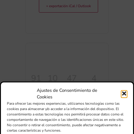
+ exportación iCal / Outlook
91
10
47
4
Ajustes de Consentimiento de
DIAS
HORAS
MINUTOS
SEGUNDOS
Cookies
Para ofrecer las mejores experiencias, utilizamos tecnologías como las
cookies para almacenar y/o acceder a la información del dispositivo. El
consentimiento a estas tecnologías nos permitirá procesar datos como el
comportamiento de navegación o las identificaciones únicas en este sitio.
No consentir o retirar el consentimiento, puede afectar negativamente a
ciertas características y funciones.
COMPARTIR ESTE EVENTO