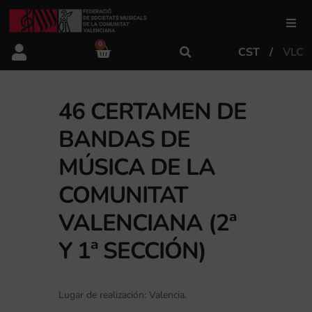
0
CST
VLC
FSMCV
Áreas de gestión
46 CERTAMEN DE
BANDAS DE
Área educativa
MÚSICA DE LA
COMUNITAT
Área artística
VALENCIANA (2ª
Y 1ª SECCIÓN)
Actualidad
Tienda
Lugar de realización: Valencia.