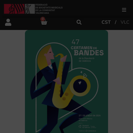
0
CST
VLC
FSMCV
Áreas de gestión
Área educativa
Área artística
Actualidad
Tienda