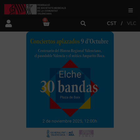
0
CST
VLC
FSMCV
Áreas de gestión
Área educativa
Área artística
Actualidad
Tienda