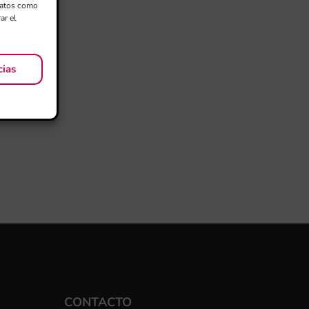
 datos como
ar el
cias
CONTACTO