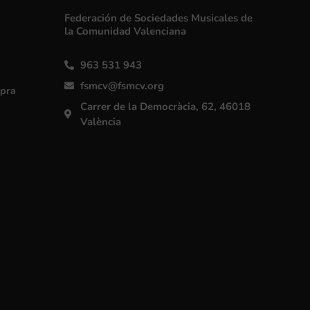
Federación de Sociedades Musicales de
la Comunidad Valenciana
963 531 943
fsmcv@fsmcv.org
mpra
Carrer de la Democràcia, 62, 46018
València