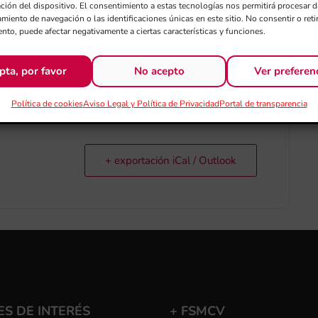
XENT
ación del dispositivo. El consentimiento a estas tecnologías nos permitirá procesar
miento de navegación o las identificaciones únicas en este sitio. No consentir o retir
nto, puede afectar negativamente a ciertas características y funciones.
 Moixent.
pta, por favor
No acepto
Ver preferen
Política de cookies
Aviso Legal y Política de Privacidad
Portal de transparencia
+ exportación iCal / Outlook
S DE INTERÉS
+ FSMCV