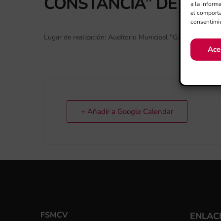
CONSTÀNCIA” DE MOI
a la inform
el comporta
consentimie
Lugar de realización: Auditorio Municipal “Gabriel Aracil”,
Ace
+ Añadir a Google Calendar
FSMCV
ENLACE