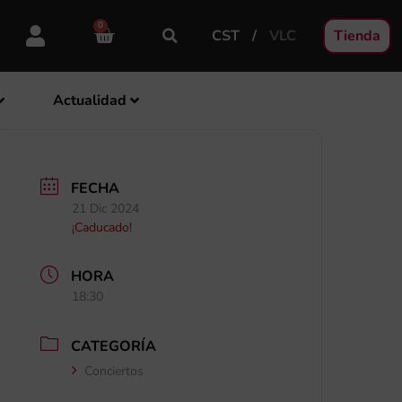
0
CST
VLC
Tienda
Actualidad
FECHA
21 Dic 2024
¡Caducado!
HORA
18:30
CATEGORÍA
Conciertos