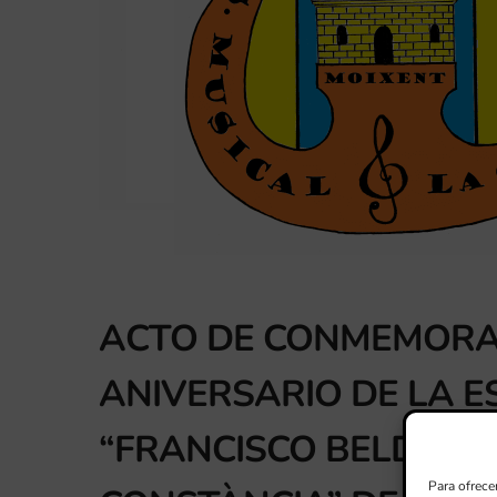
ACTO DE CONMEMORAC
ANIVERSARIO DE LA E
“FRANCISCO BELDA” –
Para ofrece