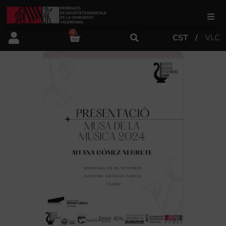
0
CST
VLC
FSMCV
Áreas de gestión
Área educativa
Área artística
Actualidad
Tienda