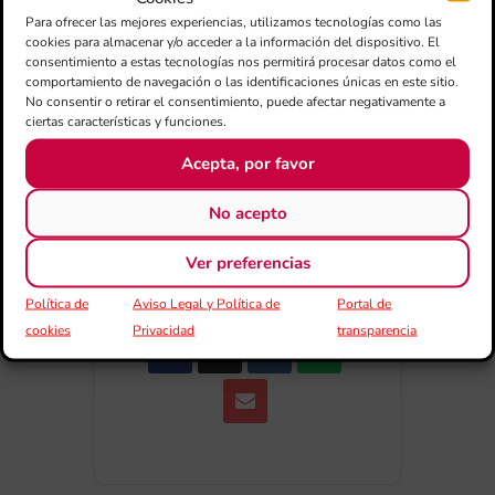
+ Añadir a Google Calendar
Para ofrecer las mejores experiencias, utilizamos tecnologías como las
cookies para almacenar y/o acceder a la información del dispositivo. El
consentimiento a estas tecnologías nos permitirá procesar datos como el
+ exportación iCal / Outlook
comportamiento de navegación o las identificaciones únicas en este sitio.
No consentir o retirar el consentimiento, puede afectar negativamente a
ciertas características y funciones.
Acepta, por favor
No acepto
COMPARTIR ESTE EVENTO
Ver preferencias
Política de
Aviso Legal y Política de
Portal de
cookies
Privacidad
transparencia