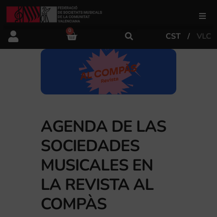
0
CST
VLC
FSMCV
Áreas de gestión
Área educativa
AGENDA DE LAS
Área artística
SOCIEDADES
MUSICALES EN
Actualidad
LA REVISTA AL
COMPÀS
Tienda