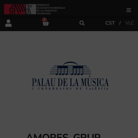
0
CST
VLC
FSMCV
Áreas de gestión
Área educativa
Área artística
Actualidad
Tienda
AMORES, GRUP