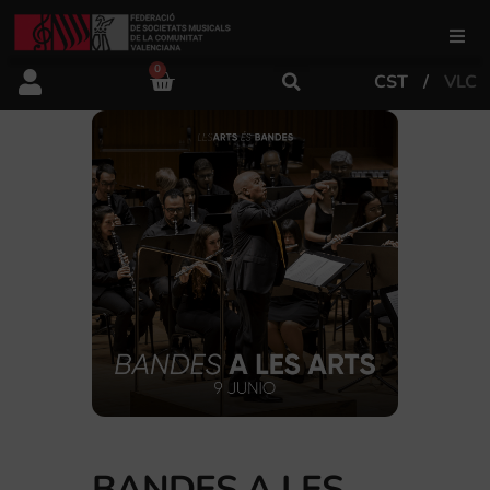
0
CST
VLC
FSMCV
Áreas de gestión
Área educativa
Área artística
Actualidad
Tienda
BANDES A LES