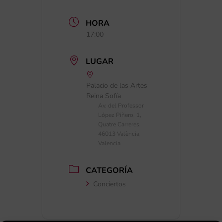
HORA
17:00
LUGAR
Palacio de las Artes
Reina Sofía
Av. del Professor
López Piñero, 1,
Quatre Carreres,
46013 València,
Valencia
CATEGORÍA
Conciertos