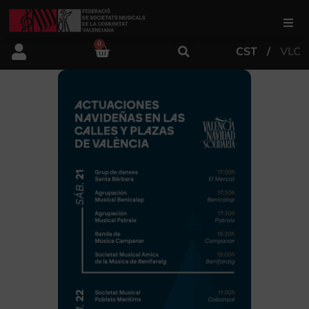
0
CST
VLC
FSMCV
Áreas de gestión
Área educativa
Área artística
Actualidad
Tienda