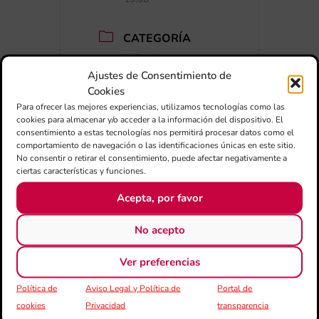
CATEGORÍA
Conciertos
Ajustes de Consentimiento de
Cookies
Para ofrecer las mejores experiencias, utilizamos tecnologías como las
cookies para almacenar y/o acceder a la información del dispositivo. El
consentimiento a estas tecnologías nos permitirá procesar datos como el
comportamiento de navegación o las identificaciones únicas en este sitio.
No consentir o retirar el consentimiento, puede afectar negativamente a
ciertas características y funciones.
+ Añadir a Google Calendar
Acepta, por favor
+ exportación iCal / Outlook
No acepto
Ver preferencias
Política de
Aviso Legal y Política de
Portal de
cookies
Privacidad
transparencia