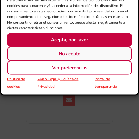
cookies para almacenar y/o acceder a la información del dispositivo. El
+ exportación iCal / Outlook
consentimiento a estas tecnologías nos permitirá procesar datos como el
comportamiento de navegación o las identificaciones únicas en este sitio.
No consentir o retirar el consentimiento, puede afectar negativamente a
ciertas características y funciones.
Acepta, por favor
No acepto
COMPARTIR ESTE EVENTO
Ver preferencias
Política de
Aviso Legal y Política de
Portal de
cookies
Privacidad
transparencia