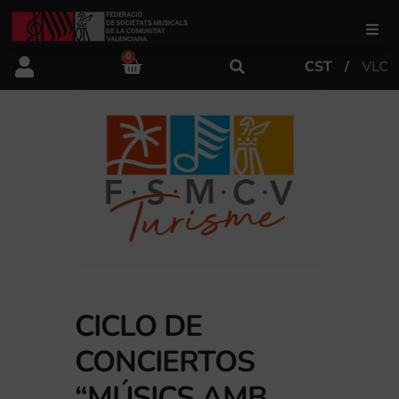
0
CST
VLC
FSMCV
Áreas de gestión
Área educativa
Área artística
Actualidad
CICLO DE
CONCIERTOS
Tienda
“MÚSICS AMB