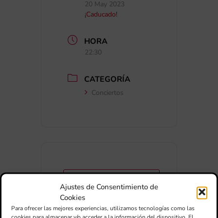
20 May 2023
¡Caducado!
HORA
22:30
CATEGORÍA
Conciertos
+ Añadir a Google Calendar
Ajustes de Consentimiento de
Cookies
Para ofrecer las mejores experiencias, utilizamos tecnologías como las
+ exportación iCal / Outlook
cookies para almacenar y/o acceder a la información del dispositivo. El