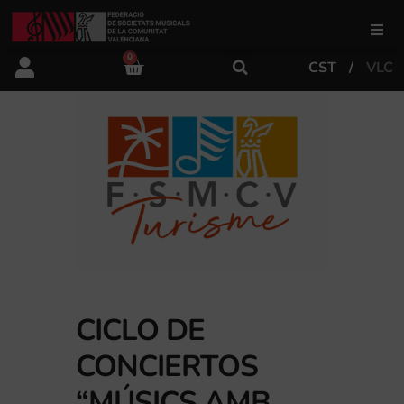
0
CST
VLC
FSMCV
Áreas de gestión
Área educativa
Área artística
Actualidad
CICLO DE
CONCIERTOS
Tienda
“MÚSICS AMB