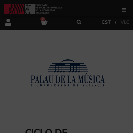
0
CST
VLC
FSMCV
Áreas de gestión
Área educativa
Área artística
Actualidad
Tienda
CICLO DE