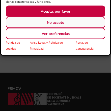
ciertas características y funciones.
COMPARTIR ESTE EVENTO
Acepta, por favor
No acepto
Ver preferencias
Política de
Aviso Legal y Política de
Portal de
cookies
Privacidad
transparencia
FSMCV