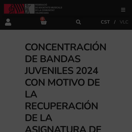
0
CST
VLC
FSMCV
Áreas de gestión
CONCENTRACIÓN
DE BANDAS
Área educativa
JUVENILES 2024
CON MOTIVO DE
Área artística
LA
RECUPERACIÓN
Actualidad
DE LA
Tienda
ASIGNATURA DE