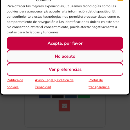
+ Añadir a Google Calendar
Para ofrecer las mejores experiencias, utilizamos tecnologías como las
cookies para almacenar y/o acceder a la información del dispositivo. El
consentimiento a estas tecnologías nos permitirá procesar datos como el
+ exportación iCal / Outlook
comportamiento de navegación o las identificaciones únicas en este sitio.
No consentir o retirar el consentimiento, puede afectar negativamente a
ciertas características y funciones.
Acepta, por favor
No acepto
COMPARTIR ESTE EVENTO
Ver preferencias
Política de
Aviso Legal y Política de
Portal de
cookies
Privacidad
transparencia