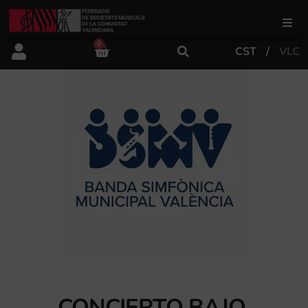
0
CST
VLC
FSMCV
Áreas de gestión
Área educativa
Área artística
Actualidad
Tienda
CONCIERTO BAJO