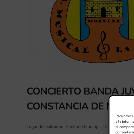
CONCIERTO BANDA JUV
CONSTANCIA DE MOIX
Para ofrece
a la inform
Lugar de realización: Auditorio Municipal “Gabriel Aracil”
el comporta
consentimie