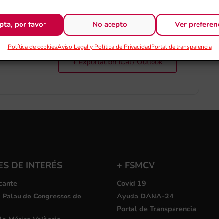
pta, por favor
No acepto
Ver preferen
Política de cookies
Aviso Legal y Política de Privacidad
Portal de transparencia
+ exportación iCal / Outlook
S DE INTERÉS
+ FSMCV
cante
Covid 19
i Palau de Congressos de
Ayuda DANA-24
Portal de Transparencia
la Música València