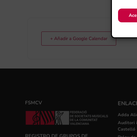
Ace
+ Añadir a Google Calendar
FSMCV
ENLACE
Adda Ali
Auditori 
Castelló
REGISTRO DE GRUPOS DE
Palau de 