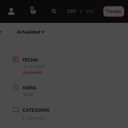
0
CST
VLC
Tienda
Actualidad
FECHA
22 Jun 2024
¡Caducado!
HORA
18:30
CATEGORÍA
Conciertos