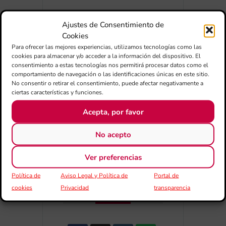
Ajustes de Consentimiento de
Cookies
Para ofrecer las mejores experiencias, utilizamos tecnologías como las
cookies para almacenar y/o acceder a la información del dispositivo. El
consentimiento a estas tecnologías nos permitirá procesar datos como el
comportamiento de navegación o las identificaciones únicas en este sitio.
+ Añadir a Google Calendar
No consentir o retirar el consentimiento, puede afectar negativamente a
ciertas características y funciones.
+ exportación iCal / Outlook
Acepta, por favor
No acepto
Ver preferencias
Política de
Aviso Legal y Política de
Portal de
cookies
Privacidad
transparencia
COMPARTIR ESTE EVENTO