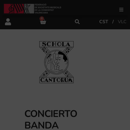
0
CST
VLC
FSMCV
Áreas de gestión
Área educativa
Área artística
Actualidad
CONCIERTO
BANDA
Tienda