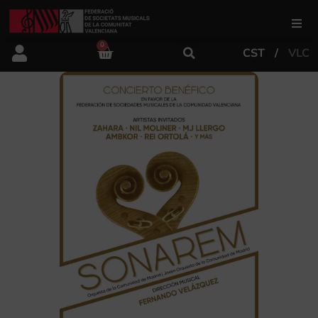
0
CST
VLC
FSMCV
Áreas de gestión
Área educativa
Área artística
Actualidad
Tienda