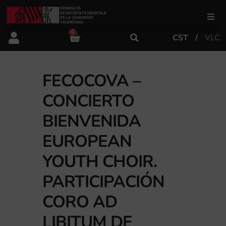
0
CST
VLC
FSMCV
Áreas de gestión
FECOCOVA –
CONCIERTO
Área educativa
BIENVENIDA
EUROPEAN
Área artística
YOUTH CHOIR.
PARTICIPACIÓN
Actualidad
CORO AD
Tienda
LIBITUM DE