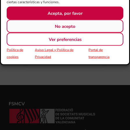
ciertas características y funciones.
COMPARTIR ESTE EVENTO
Acepta, por favor
No acepto
Ver preferencias
Política de
Aviso Legal y Política de
Portal de
cookies
Privacidad
transparencia
FSMCV