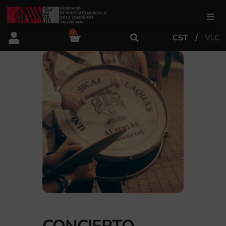
0
CST
VLC
FSMCV
Áreas de gestión
Área educativa
Área artística
Actualidad
Tienda