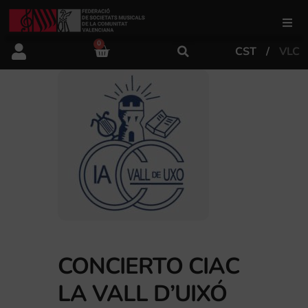
0
CST
VLC
FSMCV
Áreas de gestión
Área educativa
Área artística
Actualidad
CONCIERTO CIAC
LA VALL D’UIXÓ
Tienda