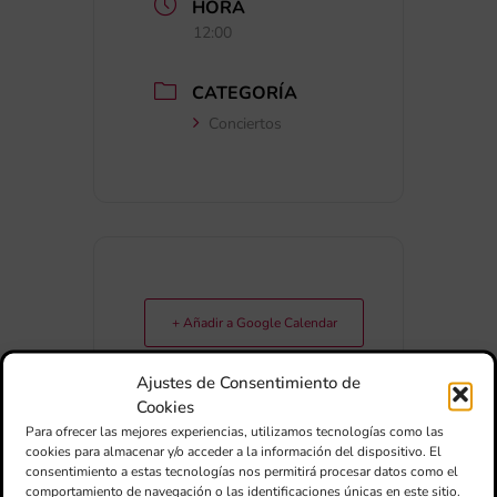
HORA
12:00
CATEGORÍA
Conciertos
+ Añadir a Google Calendar
Ajustes de Consentimiento de
+ exportación iCal / Outlook
Cookies
Para ofrecer las mejores experiencias, utilizamos tecnologías como las
cookies para almacenar y/o acceder a la información del dispositivo. El
consentimiento a estas tecnologías nos permitirá procesar datos como el
comportamiento de navegación o las identificaciones únicas en este sitio.