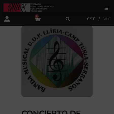
0
CST
VLC
FSMCV
Áreas de gestión
Área educativa
Área artística
Actualidad
Tienda
CONCIERTO DE