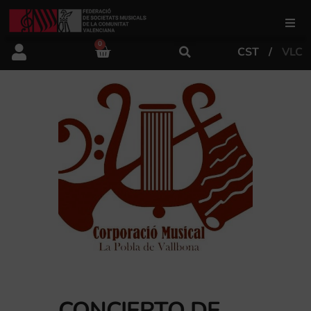
0
CST
VLC
FSMCV
Áreas de gestión
Área educativa
Área artística
Actualidad
Tienda
CONCIERTO DE