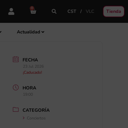
0
CST
VLC
Tienda
Actualidad
FECHA
23 Jul 2026
¡Caducado!
HORA
19:00
CATEGORÍA
Conciertos