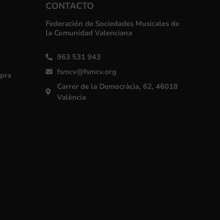
CONTACTO
Federación de Sociedades Musicales de
la Comunidad Valenciana
963 531 943
fsmcv@fsmcv.org
mpra
Carrer de la Democràcia, 62, 46018
València