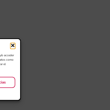
y/o acceder
 datos como
ar el
cias