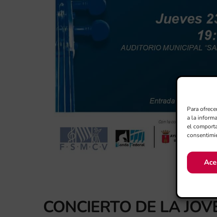
Para ofrece
a la inform
el comporta
consentimie
Ace
CONCIERTO DE LA JOV