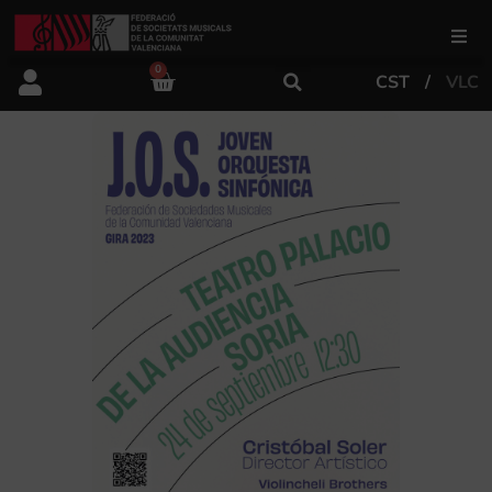
0
CST
VLC
FSMCV
Áreas de gestión
Área educativa
Área artística
Actualidad
Tienda