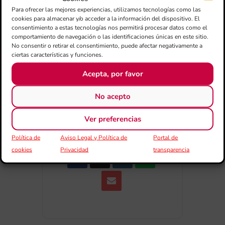
Para ofrecer las mejores experiencias, utilizamos tecnologías como las
cookies para almacenar y/o acceder a la información del dispositivo. El
consentimiento a estas tecnologías nos permitirá procesar datos como el
+ exportación iCal / Outlook
comportamiento de navegación o las identificaciones únicas en este sitio.
No consentir o retirar el consentimiento, puede afectar negativamente a
ciertas características y funciones.
Acepta, por favor
No acepto
COMPARTIR ESTE EVENTO
Ver preferencias
Política de
Aviso Legal y Política de
Portal de
cookies
Privacidad
transparencia