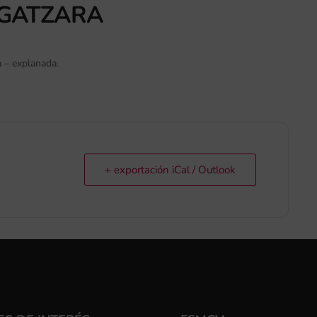
 GATZARA
a – explanada.
+ exportación iCal / Outlook