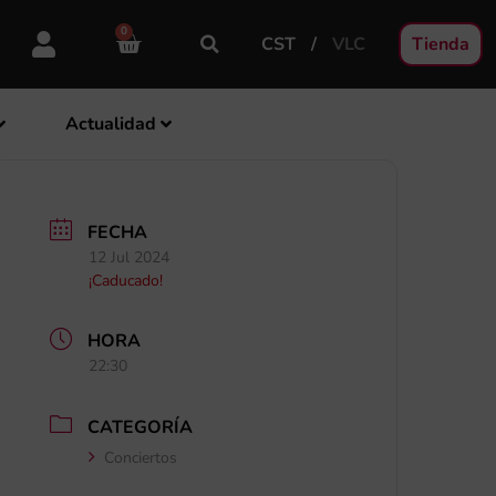
0
CST
VLC
Tienda
Actualidad
FECHA
12 Jul 2024
¡Caducado!
HORA
22:30
CATEGORÍA
Conciertos