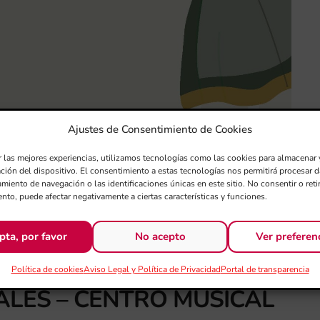
Ajustes de Consentimiento de Cookies
r las mejores experiencias, utilizamos tecnologías como las cookies para almacenar 
ación del dispositivo. El consentimiento a estas tecnologías nos permitirá procesar
miento de navegación o las identificaciones únicas en este sitio. No consentir o retir
nto, puede afectar negativamente a ciertas características y funciones.
pta, por favor
No acepto
Ver preferen
 CAMPAÑA DE
Política de cookies
Aviso Legal y Política de Privacidad
Portal de transparencia
ALES – CENTRO MUSICAL