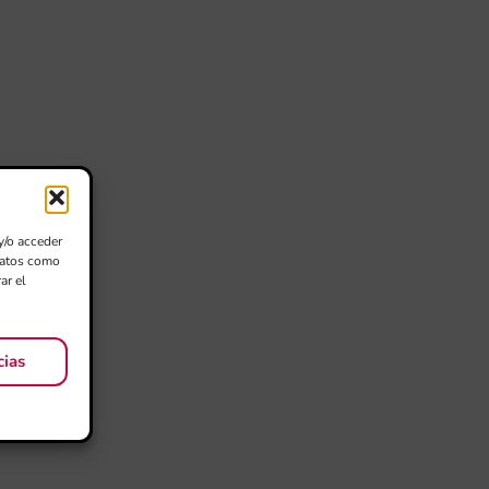
y/o acceder
 datos como
ar el
cias