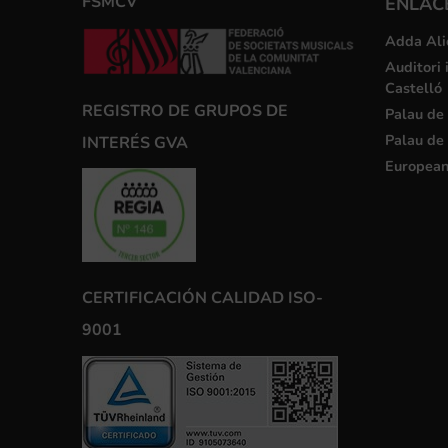
FSMCV
ENLACE
Adda Ali
Auditori 
Castelló
REGISTRO DE GRUPOS DE
Palau de 
Palau de 
INTERÉS GVA
European
CERTIFICACIÓN CALIDAD ISO-
9001