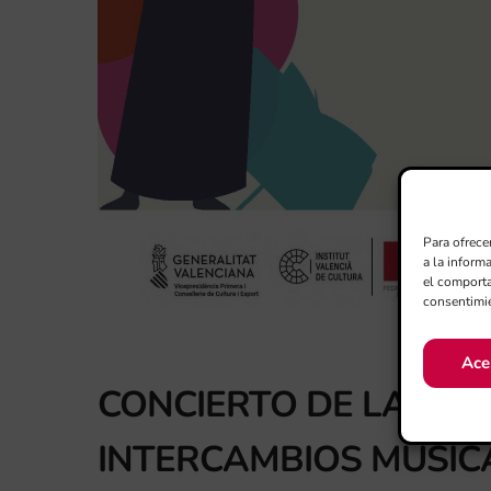
Para ofrece
a la inform
el comporta
consentimie
Ace
CONCIERTO DE LA XXI
INTERCAMBIOS MUSIC