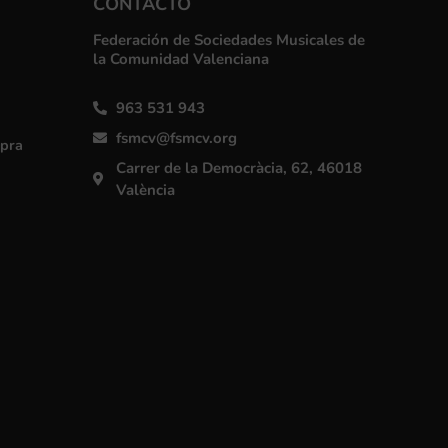
CONTACTO
Federación de Sociedades Musicales de
la Comunidad Valenciana
963 531 943
fsmcv@fsmcv.org
mpra
Carrer de la Democràcia, 62, 46018
València