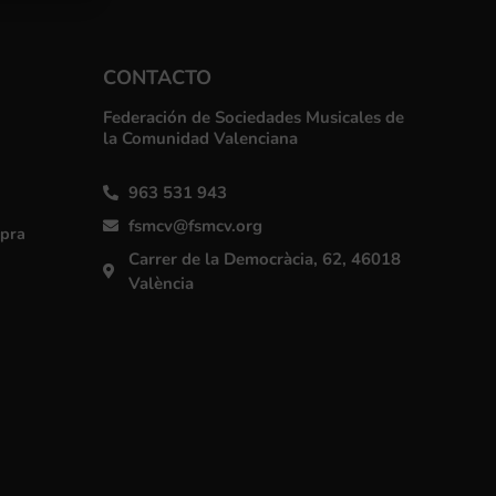
CONTACTO
Federación de Sociedades Musicales de
la Comunidad Valenciana
963 531 943
fsmcv@fsmcv.org
mpra
Carrer de la Democràcia, 62, 46018
València