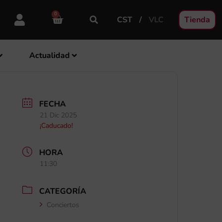
0
CST
VLC
Tienda
Actualidad
FECHA
21 Dic 2025
¡Caducado!
HORA
11:30
CATEGORÍA
Conciertos