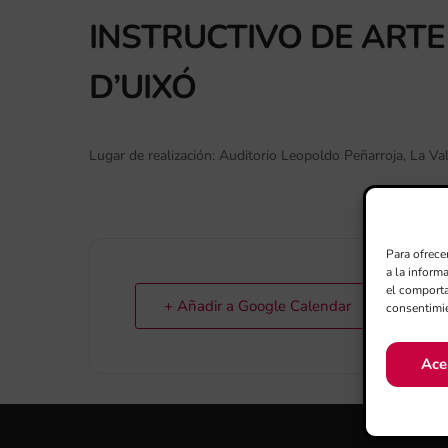
INSTRUCTIVO DE ARTE
D’UIXÓ
Lugar de realización: Auditorio Leopoldo Peñarroja, La Val
Para ofrece
a la inform
el comporta
+ Añadir a Google Calendar
consentimie
Ace