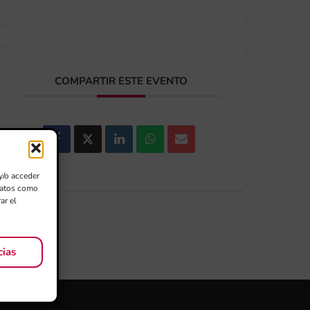
COMPARTIR ESTE EVENTO
y/o acceder
 datos como
ar el
cias