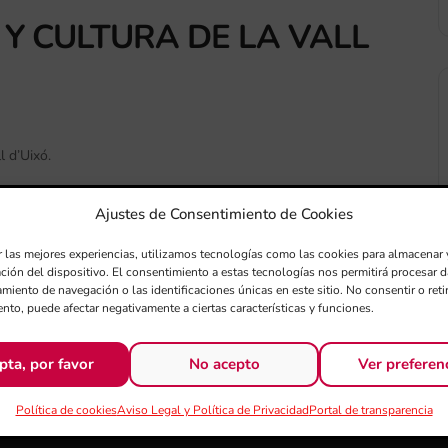
 Y CULTURA DE LA VALL
l d’Uixó.
Ajustes de Consentimiento de Cookies
r las mejores experiencias, utilizamos tecnologías como las cookies para almacenar 
ación del dispositivo. El consentimiento a estas tecnologías nos permitirá procesar
miento de navegación o las identificaciones únicas en este sitio. No consentir o retir
+ exportación iCal / Outlook
nto, puede afectar negativamente a ciertas características y funciones.
pta, por favor
No acepto
Ver preferen
Política de cookies
Aviso Legal y Política de Privacidad
Portal de transparencia