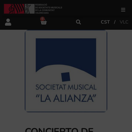
0
CST
VLC
FSMCV
Áreas de gestión
Área educativa
Área artística
Actualidad
Tienda
CONCIERTO DE