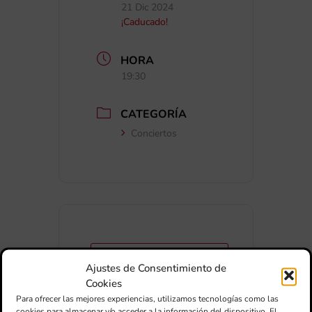
21 Dic 2024
¡Caducado!
HORA
19:30
CATEGORÍA
Conciertos
+ Añadir a Google Calendar
Ajustes de Consentimiento de
Cookies
Para ofrecer las mejores experiencias, utilizamos tecnologías como las
+ exportación iCal / Outlook
cookies para almacenar y/o acceder a la información del dispositivo. El