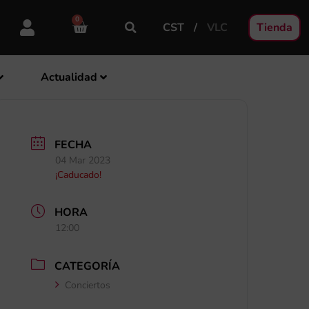
0
CST
VLC
Tienda
Actualidad
FECHA
04 Mar 2023
¡Caducado!
HORA
12:00
CATEGORÍA
Conciertos