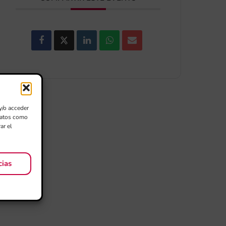
y/o acceder
 datos como
ar el
cias