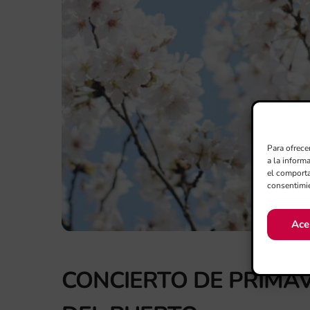
Para ofrece
a la inform
el comporta
consentimie
Ace
CONCIERTO DE PRIMA