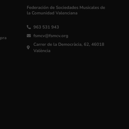
Federación de Sociedades Musicales de
la Comunidad Valenciana
963 531 943
fsmcv@fsmcv.org
mpra
Carrer de la Democràcia, 62, 46018
València