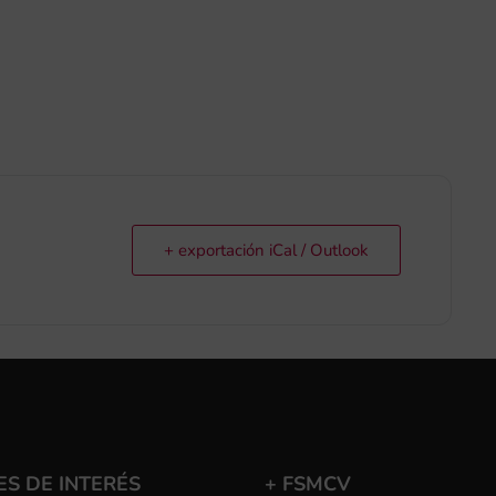
+ exportación iCal / Outlook
S DE INTERÉS
+ FSMCV