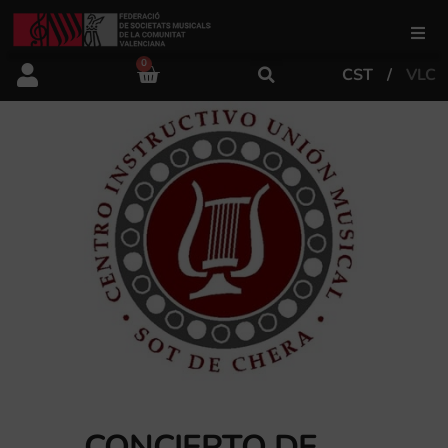
0
CST
VLC
FSMCV
Áreas de gestión
Área educativa
Área artística
Actualidad
Tienda
CONCIERTO DE