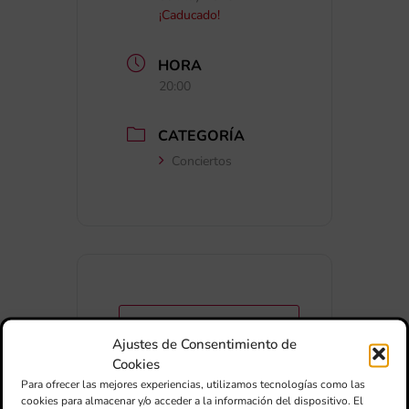
¡Caducado!
HORA
20:00
CATEGORÍA
Conciertos
+ Añadir a Google Calendar
Ajustes de Consentimiento de
Cookies
+ exportación iCal / Outlook
Para ofrecer las mejores experiencias, utilizamos tecnologías como las
cookies para almacenar y/o acceder a la información del dispositivo. El