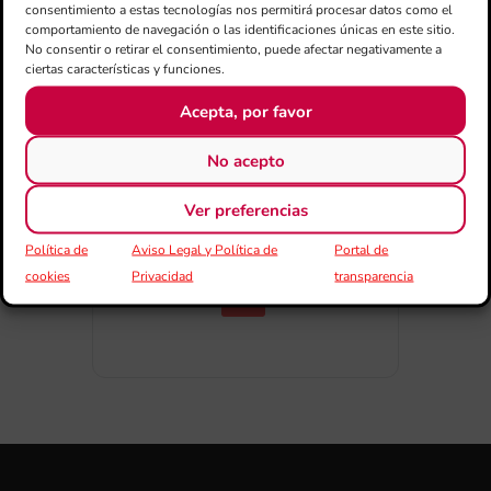
consentimiento a estas tecnologías nos permitirá procesar datos como el
comportamiento de navegación o las identificaciones únicas en este sitio.
No consentir o retirar el consentimiento, puede afectar negativamente a
ciertas características y funciones.
Acepta, por favor
COMPARTIR ESTE EVENTO
No acepto
Ver preferencias
Política de
Aviso Legal y Política de
Portal de
cookies
Privacidad
transparencia