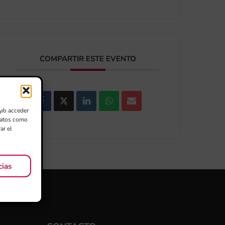
COMPARTIR ESTE EVENTO
y/o acceder
 datos como
ar el
cias