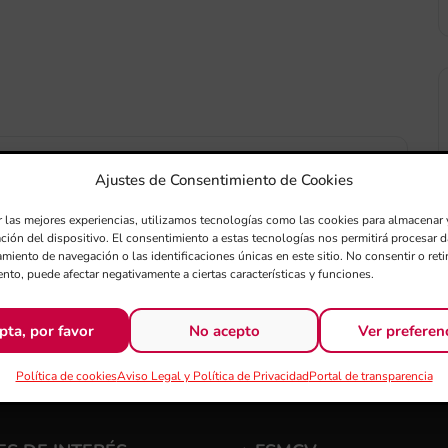
Ajustes de Consentimiento de Cookies
+ exportación iCal / Outlook
r las mejores experiencias, utilizamos tecnologías como las cookies para almacenar 
ación del dispositivo. El consentimiento a estas tecnologías nos permitirá procesar
miento de navegación o las identificaciones únicas en este sitio. No consentir o retir
nto, puede afectar negativamente a ciertas características y funciones.
pta, por favor
No acepto
Ver preferen
Política de cookies
Aviso Legal y Política de Privacidad
Portal de transparencia