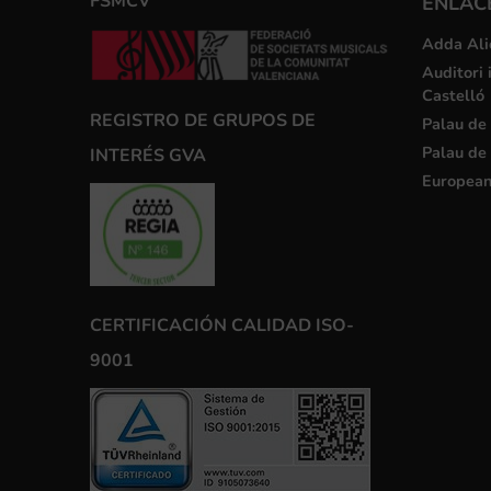
FSMCV
ENLACE
Adda Ali
Auditori 
Castelló
REGISTRO DE GRUPOS DE
Palau de 
Palau de 
INTERÉS GVA
European
CERTIFICACIÓN CALIDAD ISO-
9001