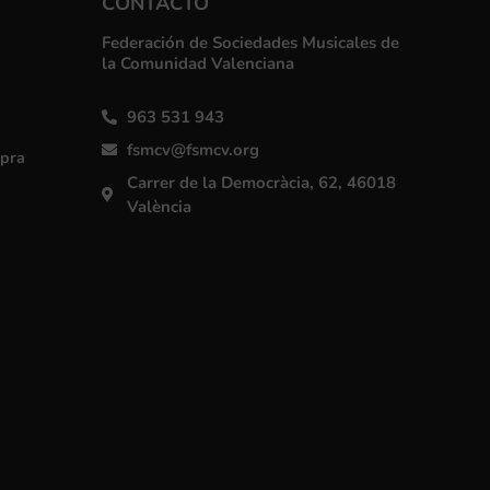
CONTACTO
Federación de Sociedades Musicales de
la Comunidad Valenciana
963 531 943
fsmcv@fsmcv.org
mpra
Carrer de la Democràcia, 62, 46018
València