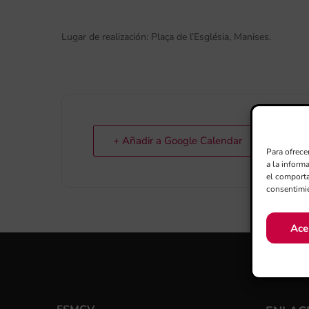
Lugar de realización: Plaça de l’Església, Manises.
+ Añadir a Google Calendar
Para ofrece
a la inform
el comporta
consentimie
Ace