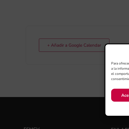
+ Añadir a Google Calendar
Para ofrece
a la inform
el comporta
consentimie
Ace