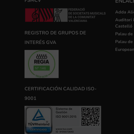
FSMCV
ENLACE
Adda Ali
Auditori 
Castelló
REGISTRO DE GRUPOS DE
Palau de 
Palau de 
INTERÉS GVA
European
CERTIFICACIÓN CALIDAD ISO-
9001