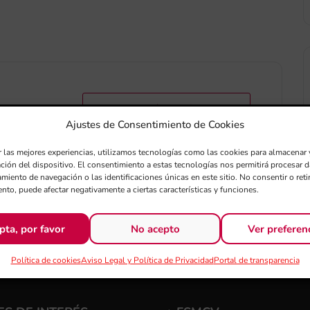
+ exportación iCal / Outlook
Ajustes de Consentimiento de Cookies
r las mejores experiencias, utilizamos tecnologías como las cookies para almacenar 
ación del dispositivo. El consentimiento a estas tecnologías nos permitirá procesar
miento de navegación o las identificaciones únicas en este sitio. No consentir o retir
nto, puede afectar negativamente a ciertas características y funciones.
pta, por favor
No acepto
Ver preferen
Política de cookies
Aviso Legal y Política de Privacidad
Portal de transparencia