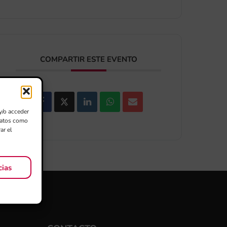
COMPARTIR ESTE EVENTO
y/o acceder
 datos como
ar el
cias