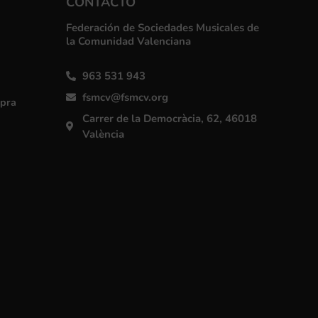
CONTACTO
Federación de Sociedades Musicales de
la Comunidad Valenciana
963 531 943
fsmcv@fsmcv.org
mpra
Carrer de la Democràcia, 62, 46018
València