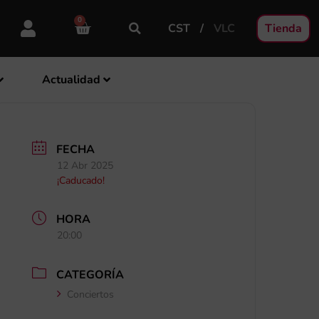
0
CST
VLC
Tienda
Actualidad
FECHA
12 Abr 2025
¡Caducado!
HORA
20:00
CATEGORÍA
Conciertos