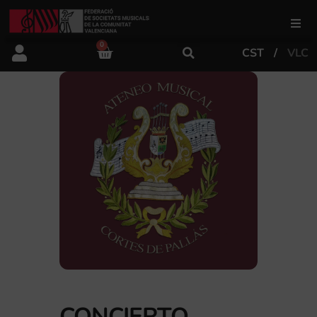
0
CST
VLC
FSMCV
Áreas de gestión
Área educativa
Área artística
Actualidad
Tienda
CONCIERTO