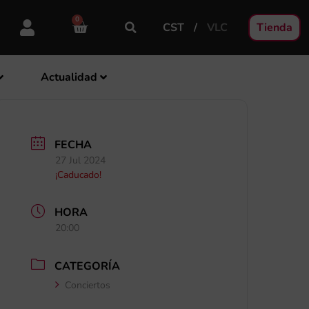
0
CST
VLC
Tienda
Actualidad
FECHA
27 Jul 2024
¡Caducado!
HORA
20:00
CATEGORÍA
Conciertos