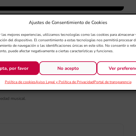
Ajustes de Consentimiento de Cookies
INARIO DE HOMENAJE AL
r las mejores experiencias, utilizamos tecnologías como las cookies para almacenar 
ación del dispositivo. El consentimiento a estas tecnologías nos permitirá procesar
LDUF VERDEGUER –
miento de navegación o las identificaciones únicas en este sitio. No consentir o retir
nto, puede afectar negativamente a ciertas características y funciones.
E ENSEÑANZA BANDA
pta, por favor
No acepto
Ver preferen
Política de cookies
Aviso Legal y Política de Privacidad
Portal de transparencia
iedad musical.