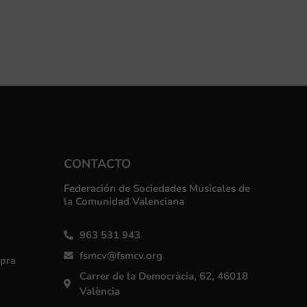
CONTACTO
Federación de Sociedades Musicales de
la Comunidad Valenciana
963 531 943
fsmcv@fsmcv.org
mpra
Carrer de la Democràcia, 62, 46018
València