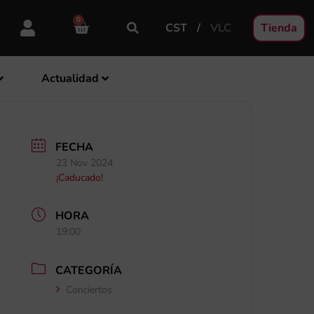
0
CST
VLC
Tienda
Actualidad
FECHA
23 Nov 2024
¡Caducado!
HORA
19:00
CATEGORÍA
Conciertos