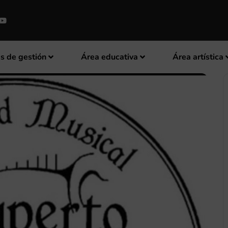
s de gestión
Área educativa
Área artística