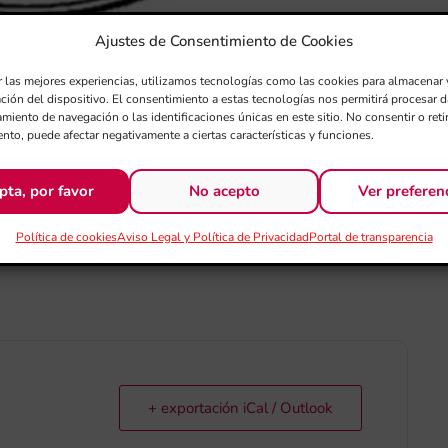
Ajustes de Consentimiento de Cookies
SANTA CECILIA –
r las mejores experiencias, utilizamos tecnologías como las cookies para almacenar 
ación del dispositivo. El consentimiento a estas tecnologías nos permitirá procesar
miento de navegación o las identificaciones únicas en este sitio. No consentir o retir
UPERTO CHAPÍ DE
nto, puede afectar negativamente a ciertas características y funciones.
pta, por favor
No acepto
Ver preferen
Política de cookies
Aviso Legal y Política de Privacidad
Portal de transparencia
+ exportación iCal / Outlook