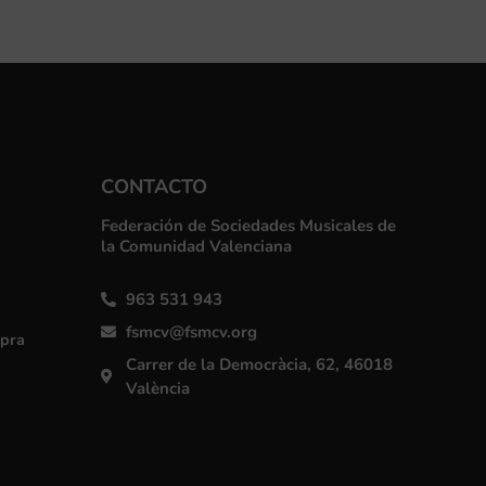
CONTACTO
Federación de Sociedades Musicales de
la Comunidad Valenciana
963 531 943
fsmcv@fsmcv.org
mpra
Carrer de la Democràcia, 62, 46018
València