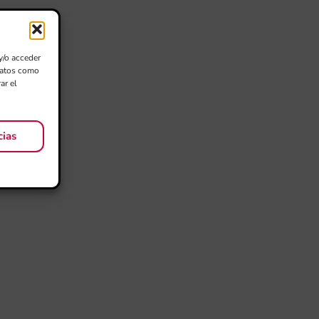
y/o acceder
 datos como
ar el
cias