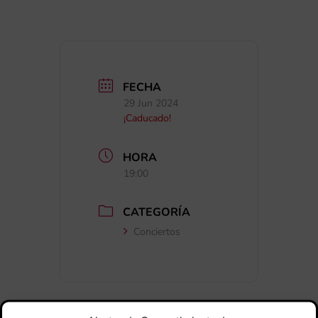
FECHA
29 Jun 2024
¡Caducado!
HORA
19:00
CATEGORÍA
Conciertos