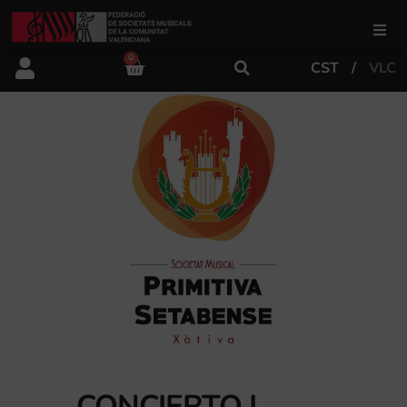
0
CST
VLC
FSMCV
Áreas de gestión
Área educativa
Área artística
Actualidad
Tienda
CONCIERTO I