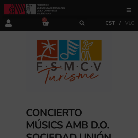
0
CST
VLC
FSMCV
Áreas de gestión
Área educativa
Área artística
Actualidad
CONCIERTO
MÚSICS AMB D.O.
Tienda
SOCIEDAD UNIÓN