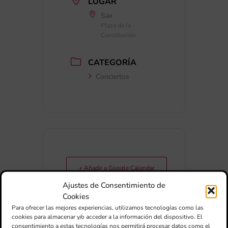
LUGAR
Sax
Plaza de la
Constitución
CATEGORÍA
Conciertos
+ Añadir a Google Calendar
Ajustes de Consentimiento de
Cookies
+ exportación iCal / Outlook
Para ofrecer las mejores experiencias, utilizamos tecnologías como las
cookies para almacenar y/o acceder a la información del dispositivo. El
consentimiento a estas tecnologías nos permitirá procesar datos como el