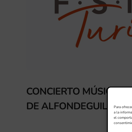
CONCIERTO MÚSICS AM
DE ALFONDEGUILLA
Para ofrece
a la inform
el comporta
consentimie