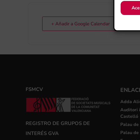
Ace
+ Añadir a Google Calendar
FSMCV
ENLACE
Adda Ali
Auditori 
Castelló
REGISTRO DE GRUPOS DE
Palau de 
Palau de 
INTERÉS GVA