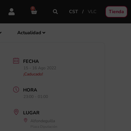
0
CST
VLC
Tienda
Actualidad
FECHA
15 - 16 Ago 2022
¡Caducado!
HORA
23:00 - 01:00
LUGAR
Alfondeguilla
Plaza Diputación