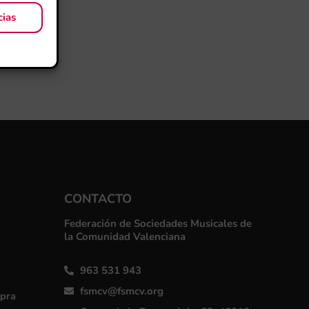
cias
CONTACTO
Federación de Sociedades Musicales de
la Comunidad Valenciana
963 531 943
fsmcv@fsmcv.org
mpra