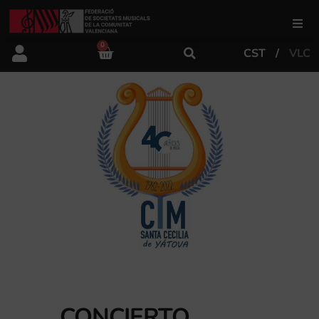
0
CST
VLC
FSMCV
Áreas de gestión
Área educativa
Área artística
Actualidad
Tienda
CONCIERTO