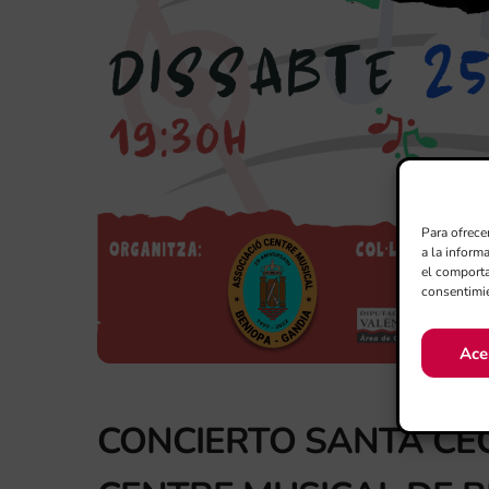
Para ofrece
a la inform
el comporta
consentimie
Ace
CONCIERTO SANTA CEC