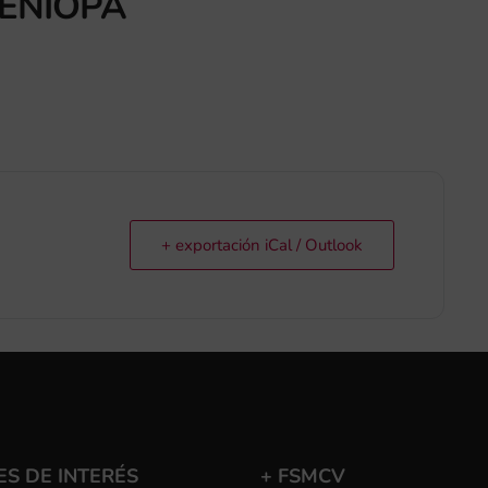
BENIOPA
+ exportación iCal / Outlook
S DE INTERÉS
+ FSMCV