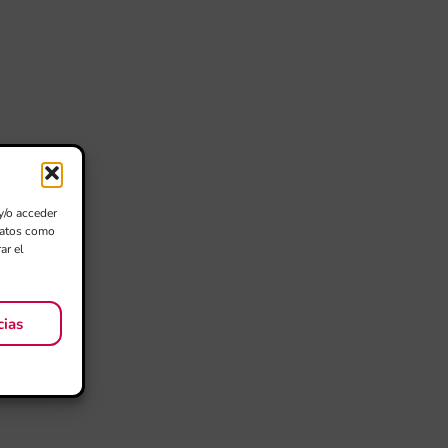
y/o acceder
 datos como
ar el
cias