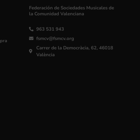
Federación de Sociedades Musicales de
la Comunidad Valenciana
963 531 943
fsmcv@fsmcv.org
mpra
Carrer de la Democràcia, 62, 46018
València