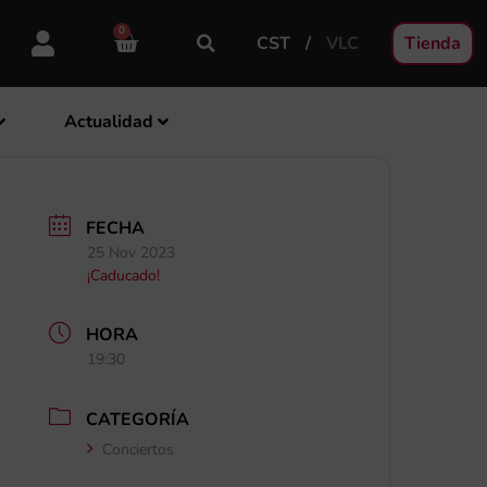
0
CST
VLC
Tienda
Actualidad
FECHA
25 Nov 2023
¡Caducado!
HORA
19:30
CATEGORÍA
Conciertos